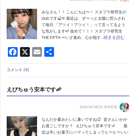
みなさん！！ こんにちは〜！ スタプラ研究生の
ゆめです🍒🫶 最近は、ずーっと太陽に照らされ
て毎日 「アツイ！アツイ！」って言ってるよう
な気がします🍉 改めて！！！ スタプラ研究生
…続きを読む
THE FIFTH 〜いざ進め、心が指す
Facebook
X
Email
共
有
コメント
(8)
えびちゅう安本です🦐
2025/06/29(日)
安本彩花
なんだか夏みたいに暑いですね🥵 皆さんいかが
お過ごしですか？ えびちゅう安本です🦐 最
近は辛いお菓子にハマってしまってヒーヒーいい