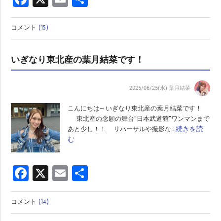
有
コメント
(15)
いぎなり東北産の葉月結菜です！
2025/06/25(水)
葉月結菜
こんにちは~ いぎなり東北産の葉月結菜です！
東北産の念願の舞台“日本武道館”ワンマンまで
…続きを読
あと少し！！ リハーサルや撮影な
む
Facebook
X
Email
共
有
コメント
(14)