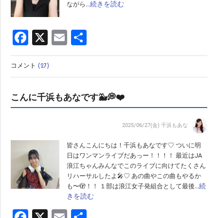
…続きを読む
ながら
Facebook
X
Email
共
有
コメント
(27)
こんに千浜もあなです🐳💭❤️
2025/06/27(金)
千浜もあな
皆さんこんにちは！千浜もあなです♡ ついに明
日はワンマンライブだあっー！！！！ 最近はJA
浪江ちゃんみんなでこのライブに向けてたくさん
リハーサルしたよ🎤♡ あの曲やこの曲もやるか
…続
も〜🫣！！ １部は浪江女子発組合として最後
きを読む
Facebook
X
Email
共