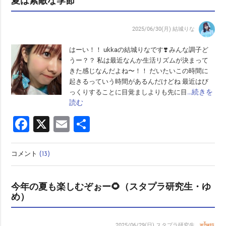
夏は素敵な季節
2025/06/30(月)
結城りな
はーい！！ ukkaの結城りなです❣️ みんな調子ど
うー？？ 私は最近なんか生活リズムが決まって
きた感じなんだよね〜！！ だいたいこの時間に
起きるっていう時間があるんだけどね 最近はび
…続きを
っくりすることに目覚ましよりも先に目
読む
Facebook
X
Email
共
有
コメント
(13)
今年の夏も楽しむぞぉー🌻（スタプラ研究生・ゆ
め）
2025/06/29(日)
スタプラ研究生