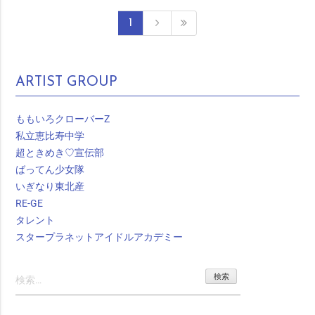
1
ARTIST GROUP
ももいろクローバーZ
私立恵比寿中学
超ときめき♡宣伝部
ばってん少女隊
いぎなり東北産
RE-GE
タレント
スタープラネットアイドルアカデミー
検
索: