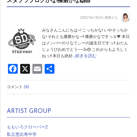
スタプラブログかな!播磨かな🙌🏻
2025/06/18(水)
播磨かな
みなさんこんにちは~! こっちかな! いやそっちか
な! それとも播磨かな~!! 播磨かなですっ☺️🧡 本日
はメンバーのりなてぃーの誕生日ですっ!! おたん
じょうびおめでとう~~🥳🎂 これからもよろしく
…続きを読む
ねっ!! 本日も絶好
Facebook
X
Email
共
有
コメント
(8)
ARTIST GROUP
ももいろクローバーZ
私立恵比寿中学