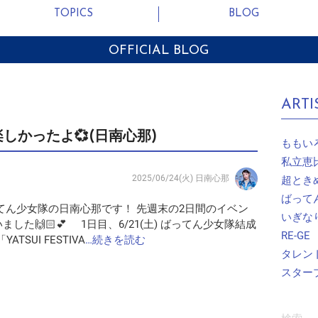
TOPICS
BLOG
OFFICIAL BLOG
ARTI
しかったよ💞(日南心那)
ももい
私立恵
2025/06/24(火)
日南心那
超とき
ばって
てん少女隊の日南心那です！ 先週末の2日間のイベン
いぎな
した🙌🏻💕 1日目、6/21(土) ばってん少女隊結成
RE-GE
TSUI FESTIVA
…続きを読む
タレン
スター
検