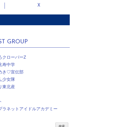
X
ST GROUP
ろクローバーZ
比寿中学
めき♡宣伝部
ん少女隊
り東北産
ト
プラネットアイドルアカデミー