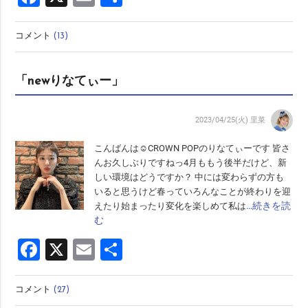
有
コメント
(13)
「newりなてぃー」
2023/04/25(火)
里菜
こんばんは☺︎CROWN POPのりなてぃーです 皆さ
んお久しぶりですねっ4月ももう後半だけど、新
しい環境はどうですか？ 中には変わらずの方も
いると思うけど春っていろんなことが終わりを迎
…続きを読
えたり始まったり変化を楽しめて私は
む
Facebook
X
Email
共
有
コメント
(27)