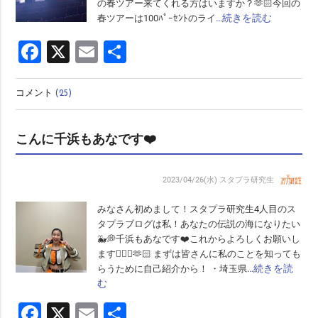
の春ツアー来てくれる方はいますか？🫶🏻今回の
…続きを読む
春ツアーは100ﾊﾟｰｾﾝﾄのライ
Facebook
X
Email
共
有
コメント
(25)
こんに千浜もあなです❤️
2023/04/26(水)
スタプラ研究生
みなさん初めまして！スタプラ研究生4人目のス
タプラブログは私！あなたの伝説の海になりたい
🐳💭千浜もあなです❤️これからよろしくお願いし
ます🙇🏻‍♀️🫶🏻 まずは皆さんに私のことを知っても
…続きを読
らうために自己紹介から！ ・埼玉県
む
Facebook
X
Email
共