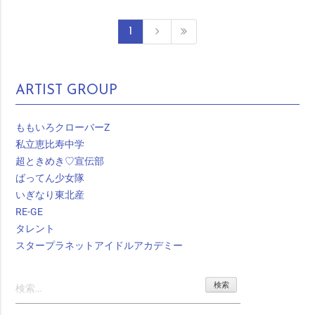
1
ARTIST GROUP
ももいろクローバーZ
私立恵比寿中学
超ときめき♡宣伝部
ばってん少女隊
いぎなり東北産
RE-GE
タレント
スタープラネットアイドルアカデミー
検
索: