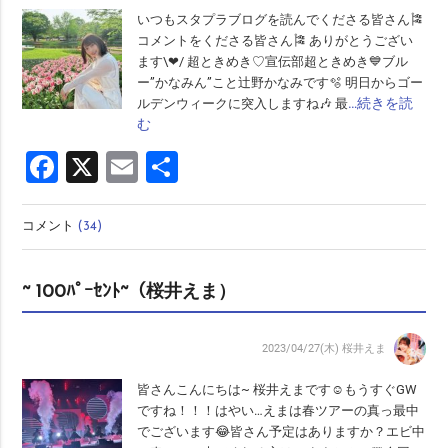
いつもスタプラブログを読んでくださる皆さん🎏
コメントをくださる皆さん🎏 ありがとうござい
ます\❤︎/ 超ときめき♡宣伝部超ときめき💙ブル
ー”かなみん”こと辻野かなみです🫧 明日からゴー
…続きを読
ルデンウィークに突入しますね🎶 最
む
Facebook
X
Email
共
有
コメント
(34)
~ 100ﾊﾟｰｾﾝﾄ~（桜井えま）
2023/04/27(木)
桜井えま
皆さんこんにちは~ 桜井えまです☺︎︎︎︎もうすぐGW
ですね！！！はやい…えまは春ツアーの真っ最中
でございます😂皆さん予定はありますか？エビ中