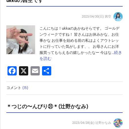
ukkaの茜空です
2023/04/30(日)
茜空
こんにちは！ukkaのあかねそらです。 ゴールデ
ンウィークですね！ 皆さんはお休みかな、お仕
事かな お仕事を始める前の私はよくアウトレッ
トに行っていた気がします、、 お母さんにお洋
…続き
服買ってもらえるの嬉しかったなー 今はな
を読む
Facebook
X
Email
共
有
コメント
(15)
＊つじの〜んびり㉛＊(辻野かなみ)
2023/04/28(金)
辻野かなみ