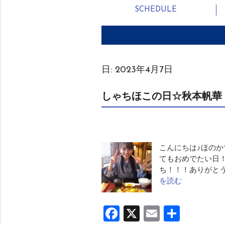
SCHEDULE
日:
2023年4月7日
しゃちほこの日☆秋本帆華
こんにちは♪ほのかです
てもおめでたい日！
ち！！！ありがと
を読む
Facebook
X
Email
共