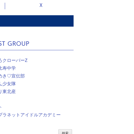
X
ST GROUP
ろクローバーZ
比寿中学
めき♡宣伝部
ん少女隊
り東北産
ト
プラネットアイドルアカデミー