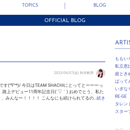
TOPICS
BLOG
OFFICIAL BLOG
ARTI
ももい
私立恵
2023/04/07(金)
秋本帆華
超とき
ばって
(^∇^*)/ 今日はTEAM SHACHIにとってとーーーっ
いぎな
 路上デビュー11周年記念日(´▽｀) おめでとう、私た
RE-GE
う、みんなー！！！！ こんなにも続けられてるの
…続き
タレン
スター
検