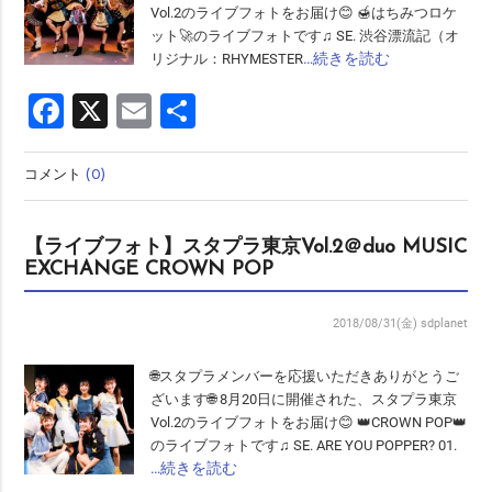
Vol.2のライブフォトをお届け😊 🍯はちみつロケ
ット🚀のライブフォトです♫ SE. 渋谷漂流記（オ
…続きを読む
リジナル：RHYMESTER
Facebook
X
Email
共
有
コメント
(0)
【ライブフォト】スタプラ東京Vol.2＠duo MUSIC
EXCHANGE CROWN POP
2018/08/31(金)
sdplanet
🌐スタプラメンバーを応援いただきありがとうご
ざいます🌐 8月20日に開催された、スタプラ東京
Vol.2のライブフォトをお届け😊 👑CROWN POP👑
のライブフォトです♫ SE. ARE YOU POPPER? 01.
…続きを読む