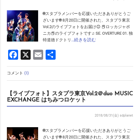
🌐スタプラメンバーを応援いただきありがとうご
ざいます🌐 8月20日に開催された、スタプラ東京
Vol.2のライブフォトをお届け😊 📕ロッカジャポ
ニカ📕のライブフォトです♫ SE. OVERTURE 01. 独
…続きを読む
特道徳ドクトリ
Facebook
X
Email
共
有
コメント
(1)
【ライブフォト】スタプラ東京Vol.2＠duo MUSIC
EXCHANGE はちみつロケット
2018/08/31(金)
sdplanet
🌐スタプラメンバーを応援いただきありがとうご
ざいます🌐 8月20日に開催された、スタプラ東京