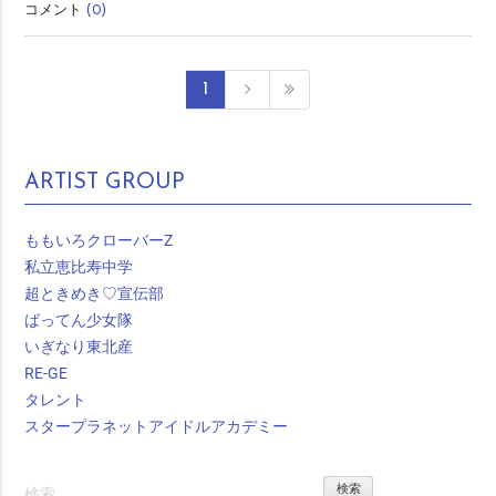
コメント
(0)
1
ARTIST GROUP
ももいろクローバーZ
私立恵比寿中学
超ときめき♡宣伝部
ばってん少女隊
いぎなり東北産
RE-GE
タレント
スタープラネットアイドルアカデミー
検
索: