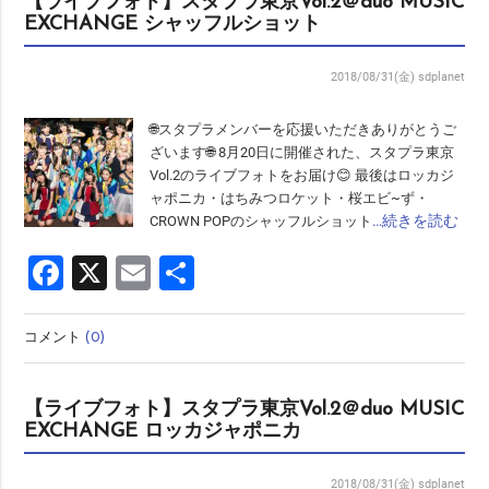
【ライブフォト】スタプラ東京Vol.2＠duo MUSIC
EXCHANGE シャッフルショット
2018/08/31(金)
sdplanet
🌐スタプラメンバーを応援いただきありがとうご
ざいます🌐 8月20日に開催された、スタプラ東京
Vol.2のライブフォトをお届け😊 最後はロッカジ
ャポニカ・はちみつロケット・桜エビ~ず・
…続きを読む
CROWN POPのシャッフルショット
Facebook
X
Email
共
有
コメント
(0)
【ライブフォト】スタプラ東京Vol.2＠duo MUSIC
EXCHANGE ロッカジャポニカ
2018/08/31(金)
sdplanet