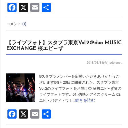
Facebook
X
Email
共
有
コメント
(1)
【ライブフォト】スタプラ東京Vol.2＠duo MUSIC
EXCHANGE 桜エビ～ず
2018/08/31(金)
sdplanet
🌐スタプラメンバーを応援いただきありがとうご
ざいます🌐 8月20日に開催された、スタプラ東京
Vol.2のライブフォトをお届け😊 🌸桜エビ~ず🌸の
ライブフォトです♫ 01. 灼熱とアイスクリーム 02.
…続きを読む
エビ・バディ・ワナ
Facebook
X
Email
共
有