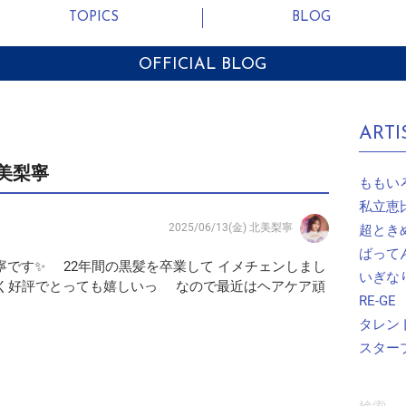
TOPICS
BLOG
OFFICIAL BLOG
ARTI
北美梨寧
ももい
私立恵
2025/06/13(金)
北美梨寧
超とき
ばって
寧です✨ 22年間の黒髪を卒業して イメチェンしまし
いぎな
ごく好評でとっても嬉しいっ なので最近はヘアケア頑
RE-GE
タレン
スター
検