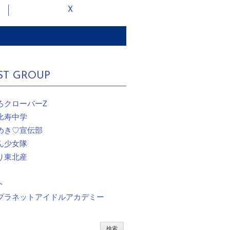
X
ST GROUP
ろクローバーZ
比寿中学
めき♡宣伝部
ん少女隊
り東北産
ト
プラネットアイドルアカデミー