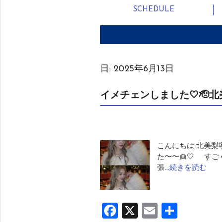
SCHEDULE
日:
2025年6月13日
イメチェンしました🤍🫡
こんにちは-北美梨
た〜〜👱🤍 す
張
…続きを読む
Facebook
X
Email
共