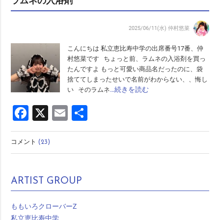
ラムネの入浴剤
2025/06/11(水)
仲村悠菜
こんにちは 私立恵比寿中学の出席番号17番、仲
村悠菜です ちょっと前、ラムネの入浴剤を買っ
たんですよ もっと可愛い商品名だったのに、袋
捨ててしまったせいで名前がわからない、、悔し
…続きを読む
い そのラムネ
Facebook
X
Email
共
有
コメント
(23)
ARTIST GROUP
ももいろクローバーZ
私立恵比寿中学