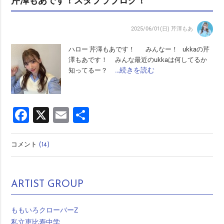
芹澤もあです！スタプラブログ！
2025/06/01(日)
芹澤もあ
ハロー 芹澤もあです！ みんなー！ ukkaの芹
澤もあです！ みんな最近のukkaは何してるか
…続きを読む
知ってるー？
Facebook
X
Email
共
有
コメント
(14)
ARTIST GROUP
ももいろクローバーZ
私立恵比寿中学