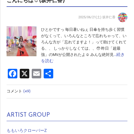
こんにちは☺︎(坂井仁香)
2025/06/21(土)
坂井仁香
ひとかですっ 毎日暑いねぇ 日傘を持ち歩く習慣
がなくって、いろんなところで忘れちゃって、い
ろんな方が「忘れてますよ！」って助けてくれて
る、、 しっかりしなくては、、🥹 昨日「超最
…続き
強」のMVが公開されたよ☺︎ みんな絶対見
を読む
Facebook
X
Email
共
有
コメント
(49)
ARTIST GROUP
ももいろクローバーZ