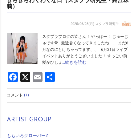
きらきらわくわくな日（スタプラ研究生・鈴江珠
莉）
2025/06/23(月)
スタプラ研究生
スタプラブログの皆さん！ やっほー！ じゅーじ
ゅです💙 最近暑くなってきましたね、、 まだ6
月なのにとけちゃってます、、 6月21日ライブ
イベントありがとうございました！ すっごい前
…続きを読む
髪がびしょ
Facebook
X
Email
共
有
コメント
(7)
ARTIST GROUP
ももいろクローバーZ