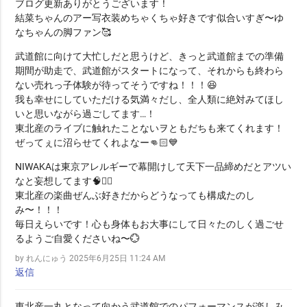
ブログ更新ありがとうございます！
結菜ちゃんのアー写衣装めちゃくちゃ好きです似合いすぎ〜ゆ
なちゃんの脚ファン🥰
武道館に向けて大忙しだと思うけど、きっと武道館までの準備
期間が助走で、武道館がスタートになって、それからも終わら
ない売れっ子体験が待ってそうですね！！！😆
我も幸せにしていただける気満々だし、全人類に絶対みてほし
いと思いながら過ごしてます…！
東北産のライブに触れたことないヲともだちも来てくれます！
ぜってぇに沼らせてくれよなー‪👊🏻💙
NIWAKAは東京アレルギーで幕開けして天下一品締めだとアツい
なと妄想してます🧠❤️‍🔥
東北産の楽曲ぜんぶ好きだからどうなっても構成たのし
み〜！！！
毎日えらいです！心も身体もお大事にして日々たのしく過ごせ
るようご自愛くださいね〜💮
by れんにゅう
2025年6月25日 11:24 AM
返信
東北産一丸となって向かう武道館でのパフォーマンスが楽しみ