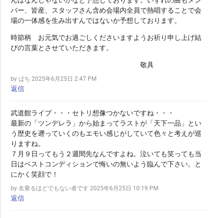
バー、皆産、スタッフさん含め会場内全員で熱唱することで会
場の一体感を生み出すんではないか予想しております。
時節柄 お元気でお過ごしくださいますようお祈り申し上げ結
びの言葉とさせていただきます。
敬具
by ぱち
2025年6月25日 2:47 PM
返信
武道館ライブ・・・セトリ想像つかないですね・・・
最新の「ツンデレラ」から始まってラストが「天下一品」とい
う歴史を遡っていくのもエモい感じがしていて色々と考えが巡
りますね。
７月９日ってもう２週間先なんですよね。泣いても笑っても当
日はベストコンディションで悔いの無いよう臨んで下さい。と
にかく笑顔で！
by 名乗るほどでもない者です
2025年6月25日 10:19 PM
返信