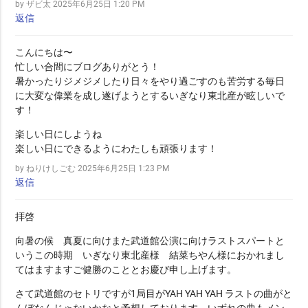
by ザビ太
2025年6月25日 1:20 PM
返信
こんにちは〜
忙しい合間にブログありがとう！
暑かったりジメジメしたり日々をやり過ごすのも苦労する毎日
に大変な偉業を成し遂げようとするいぎなり東北産が眩しいで
す！
楽しい日にしようね
楽しい日にできるようにわたしも頑張ります！
by ねりけしごむ
2025年6月25日 1:23 PM
返信
拝啓
向暑の候 真夏に向けまた武道館公演に向けラストスパートと
いうこの時期 いぎなり東北産様 結菜ちやん様におかれまし
てはますますご健勝のこととお慶び申し上げます。
さて武道館のセトリですが1局目がYAH YAH YAH ラストの曲がと
んぼなんじゃないかなと予想しております。いずれの曲もメン