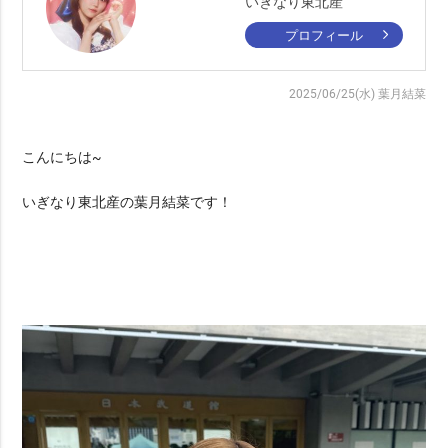
いぎなり東北産
プロフィール
2025/06/25(水)
葉月結菜
こんにちは~
いぎなり東北産の葉月結菜です！