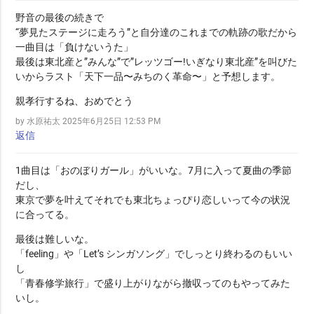
野音の最後の続きで
“夢見たステージに走ろう”と自分達のこれまでの軌跡の歌だから
一曲目は「負けないうた」
最後は東北産と”みんな”で”レッツゴー!いぎなり東北産”を叫びた
いからラスト「天下一品〜みちのく革命〜」と予想します。
親孝行するね、おめでとう
by 水原祐太
2025年6月25日 12:53 PM
返信
1曲目は「おのぼりガール」がいいな。7月に入って夏曲の季節
だし、
東京で夢を叶えてそれでも東北ちょっぴり恋しいって今の状況
に合ってる。
最後は難しいな。
「feeling」や「Let’s シンガソング」でしっとり終わるのもいい
し
「青春修学旅行」で盛り上がりながら撤収ってのもやってみた
いし。