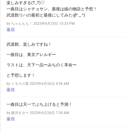
楽しみすぎる(T_T)♡
一曲目はシャチョサン、最後は線の物語と予想！
武道館リハの最初と最後にしてみたദ്ദി^._.^)
by ちゃんもも！
2025年6月25日 10:33 PM
返信
武道館、楽しみですね！
一曲目は、東京アレルギー
ラストは、天下一品〜みちのく革命〜
と予想します！
by トモカズ産
2025年6月26日 4:56 AM
返信
一曲目は天一でぶち上げると予測！
by 銀河ギター
2025年6月26日 7:54 AM
返信