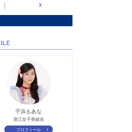
X
ILE
千浜もあな
浪江女子発組合
プロフィール