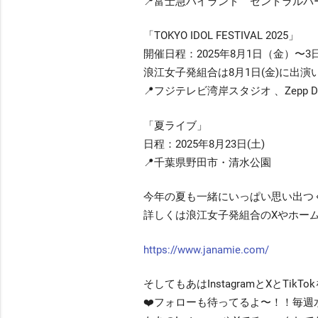
📍富士急ハイランド セントラルパ
「TOKYO IDOL FESTIVAL 2025」
開催日程：2025年8月1日（金）〜3日
浪江女子発組合は8月1日(金)に出演
📍フジテレビ湾岸スタジオ 、Zepp Dive
「夏ライブ」
日程：2025年8月23日(土)
📍千葉県野田市・清水公園
今年の夏も一緒にいっぱい思い出つく
詳しくは浪江女子発組合のXやホー
https://www.janamie.com/
そしてもあはInstagramとXとT
❤️フォローも待ってるよ〜！！毎