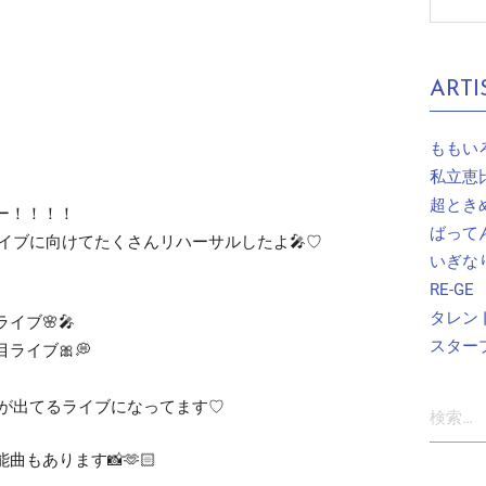
ARTI
ももい
私立恵
超とき
ー！！！！
ばって
イブに向けてたくさんリハーサルしたよ🎤♡
いぎな
RE-GE
タレン
イブ🌸🎤
スター
ライブ🎀💭
検
さが出てるライブになってます♡
索:
曲もあります📸🫶🏻