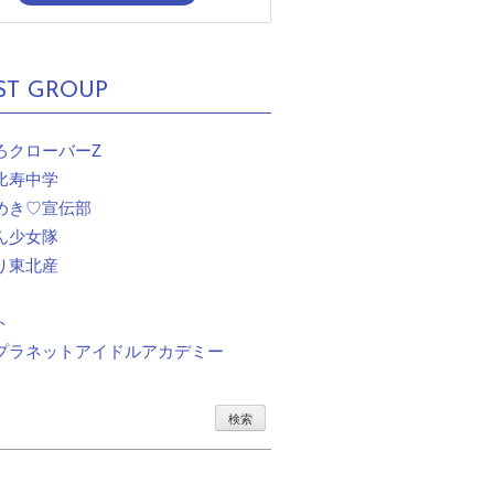
ST GROUP
ろクローバーZ
比寿中学
めき♡宣伝部
ん少女隊
り東北産
ト
プラネットアイドルアカデミー