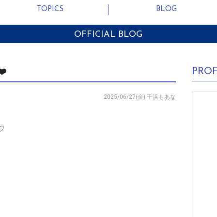
TOPICS
BLOG
OFFICIAL BLOG
PROF
️
2025/06/27(金)
千浜もあな
♡