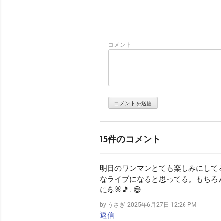
ビ
ゲ
コメント
ー
シ
ョ
15件のコメント
ン
明日のワンマンとても楽しみにして
なライブになると思ってる。もちろ
に💪🐰🎵. 😅
by うさぎ
2025年6月27日 12:26 PM
返信