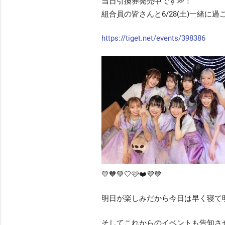
当日引換券発売中です💭！
組合員の皆さんと6/28(土)一緒に
https://tiget.net/events/398386
💛🧡💚🤍🩷❤️💜💙
明日が楽しみだから今日は早く寝て明
そしてこれからのイベントも告知させ