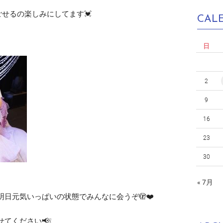
過ごせるの楽しみにしてます💓
CAL
日
2
9
16
23
30
« 7月
日元気いっぱいの状態でみんなに会うぞ🫣❤️
てください📢❕