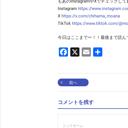
もあのInstagramやXでチェックしてね
Instagram
https://www.instagram.c
X
https://x.com/chihama_moana
TikTok
https://www.tiktok.com/@mo
今日はここまでー！！最後まで読んで
Facebook
X
Email
共
有
投
前へ
稿
コメントを残す
ナ
ニックネーム