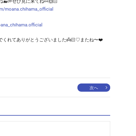
🐳💭ぜひ見に来てね👀🙌🏻
om/moana.chihama_official
ana_chihama.official
くれてありがとうございました👼🏻♡またね〜❤️
次へ