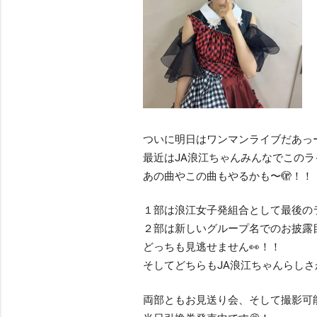
ついに明日はワンマンライブだあっ
最近はJA浪江ちゃんみんなでこのラ
あの曲やこの曲もやるかも〜🫣！！
１部は浪江女子発組合として最後のラ
２部は新しいグループ名でのお披露目
どっちも見逃せません👀！！
そしてどちらもJA浪江ちゃんらし
‎両部ともお見送り会、そして撮影可能