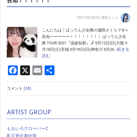
告知！！！！！！
2021/08/23(月)
瀬田さくら
こんにちは！ばってん少女隊の瀬田さくらです⭐︎
告知ーーーーー！！！！！！！！ ばってん少女
隊 TOUR 2021『温故知新』🗾 9月12日(日)大阪 9
…続きを
月18日(土)宮城 9月19日(日)神奈川 9月26
読む
Facebook
X
Email
共
有
コメント
(28)
ARTIST GROUP
ももいろクローバーZ
私立恵比寿中学