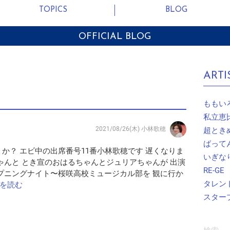
TOPICS
BLOG
OFFICIAL BLOG
ARTI
ももい
私立恵
2021/08/26(木)
小林歌穂
超とき
ばって
か？ エビ中の出席番号11番小林歌穂です 遅くなりま
いぎな
ゃんと とき宣のおはるちゃんとジュリアちゃんが 出演
RE-GE
プニングナイト〜桜咲高校ミュージカル部を 観に行か
タレン
きを読む
スター
検