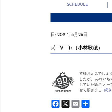
SCHEDULE
日:
2021年8月26日
♪(￣∀￣)♪（小林歌穂）
皆様お元気でしょう
したが、 みれいち
していた舞台 オー
せて頂きまし
…続
Facebook
X
Email
共
有