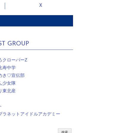
X
ST GROUP
ろクローバーZ
比寿中学
めき♡宣伝部
ん少女隊
り東北産
ト
プラネットアイドルアカデミー