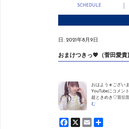
SCHEDULE
日:
2021年8月9日
おまけつきっ💖（菅田愛貴
おはよう☀️ございま菅
YouTubeにコメ
超ときめき♡宣伝部
む
Facebook
X
Email
共