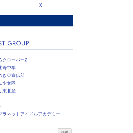
X
ST GROUP
ろクローバーZ
比寿中学
めき♡宣伝部
ん少女隊
り東北産
ト
プラネットアイドルアカデミー