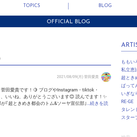
TOPICS
BLOG
OFFICIAL BLOG
ARTI
)
ももい
私立恵
2021/08/09(月)
菅田愛貴
超とき
ばって
田愛貴です！🍋 ブログやInstagram・tiktok・
いぎな
ント、いいね、ありがとうございます😊 読んでます！✨
RE-GE
が｢超ときめき都会のトム&ソーヤ宣伝部｣
…続きを読
タレン
スター
検