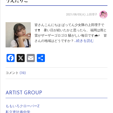
うえだりこ
2021/08/03(火)
上田理子
皆さんこんにちは ばってん少女隊の上田理子で
す❣️ 暑い日が続いたかと思ったら、 福岡は雨と
雷がザーザーゴロゴロ 騒がしい毎日です🌧⚡️ 皆
…続きを読む
さんの地域はどうですか？
Facebook
X
Email
共
有
コメント
(32)
ARTIST GROUP
ももいろクローバーZ
私立恵比寿中学