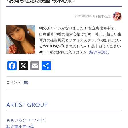
｢お知らせ定期便💁 桜木心菜｣
2021/08/02(月)
桜木心菜
朝のチャイムがなりました！ 私立恵比寿中学、
出席番号13番の桜木心菜です❀ 一昨日、新しい生
写真の撮影風景とファミえんグッズを紹介してい
るYouTubeがÜPされました~！ 是非観てください
…続きを読む
👁↓↓↓ 私のお気に入りはメン
Facebook
X
Email
共
有
コメント
(18)
ARTIST GROUP
ももいろクローバーZ
私立恵比寿中学