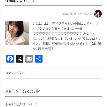
小島はなです！
2020/06/16(火)
小島はな
こんにちは！ アメフラっシの小島はなです。 ス
タプラブログが回ってきました〜😆
♡♡♡♡♡♡♡♡♡♡♡♡♡♡♡♡ みなさん
は、おうち時間なにしていましたか?? はなはとい
うと、 毎日、朝6時から ラジオ体操をして朝ご飯
…続きを読む
を
Facebook
X
Email
共
有
コメント
(20)
ARTIST GROUP
ももいろクローバーZ