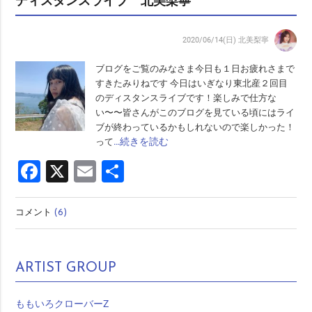
ディスタンスライブ 北美梨寧
2020/06/14(日)
北美梨寧
ブログをご覧のみなさま今日も１日お疲れさまで
すきたみりねです 今日はいぎなり東北産２回目
のディスタンスライブです！楽しみで仕方な
い〜〜皆さんがこのブログを見ている頃にはライ
ブが終わっているかもしれないので楽しかった！
…続きを読む
って
Facebook
X
Email
共
有
コメント
(6)
ARTIST GROUP
ももいろクローバーZ