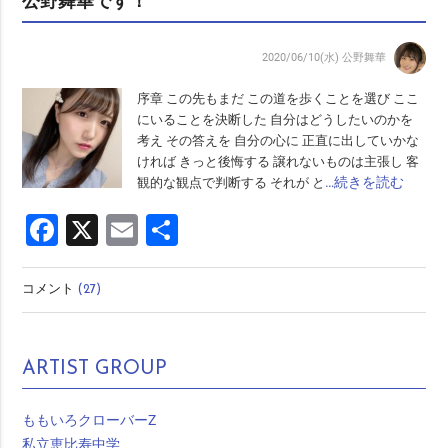
公野舞華です！
2020/06/10(水)
公野舞華
序章 この先もまだ この道を歩くことを選び ここ
にいることを決断した 自分はどうしたいのかを
考え その答えを 自分の心に 正直に出していかな
ければ きっと後悔する 譲れないものは主張し 客
…続きを読む
観的な観点で判断する それが と
Facebook
X
Email
共
有
コメント
(27)
ARTIST GROUP
ももいろクローバーZ
私立恵比寿中学