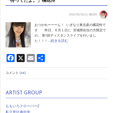
「待ってたよ。」橘花怜
2020/06/02(火)
橘花怜
おつかれーーーん！ いぎなり東北産の橘花怜で
す 昨日、６月１日に 宮城県在住の方限定で
の、 第1回ディスタンスライブを行いまし
…続きを読む
た！！！
Facebook
X
Email
共
有
コメント
(44)
ARTIST GROUP
ももいろクローバーZ
私立恵比寿中学