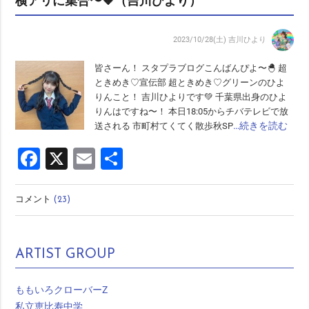
横アリに集合〜🧡（吉川ひより）
2023/10/28(土)
吉川ひより
皆さーん！ スタプラブログこんばんぴよ〜🐣 超
ときめき♡宣伝部 超ときめき♡グリーンのひよ
りんこと！ 吉川ひよりです💚 千葉県出身のひよ
りんはですね〜！ 本日18:05からチバテレビで放
…続きを読む
送される 市町村てくてく散歩秋SP
Facebook
X
Email
共
有
コメント
(23)
ARTIST GROUP
ももいろクローバーZ
私立恵比寿中学