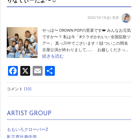
りなてぃーだよ〜☺︎
2023/10/13(金)
里菜
やっほ〜 CROWN POPの里菜です👑 みんなお元気
ですか〜？ 私は今「#クラポかわいい 全国拡散ツ
アー」 真っ只中でございます！🙌 ついこの間名
…
古屋公演が終わりまして､､､ お越しくださっ
続きを読む
Facebook
X
Email
共
有
コメント
(33)
ARTIST GROUP
ももいろクローバーZ
私立恵比寿中学