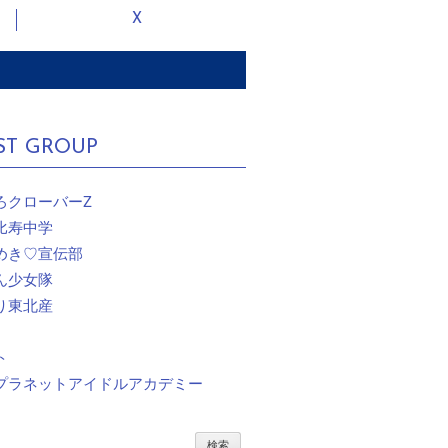
X
ST GROUP
ろクローバーZ
比寿中学
めき♡宣伝部
ん少女隊
り東北産
ト
プラネットアイドルアカデミー