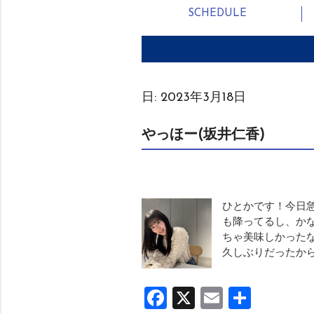
SCHEDULE
日:
2023年3月18日
やっほー(坂井仁香)
ひとかです！今日急
も降ってるし、かな
ちゃ美味しかった
久しぶりだったか
Facebook
X
Email
共