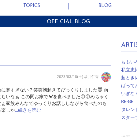
TOPICS
BLOG
OFFICIAL BLOG
ARTI
ももい
私立恵
2023/03/18(土)
坂井仁香
超とき
ばって
に寒すぎない？笑笑朝起きてびっくりしました😇 雨
いぎな
ちいなぁ この間お家で🦀を食べました😚😚めちゃく
RE-GE
なぁ家族みんなでゆっくりお話ししながら食べたのも
タレン
ら楽しか
…続きを読む
スター
検