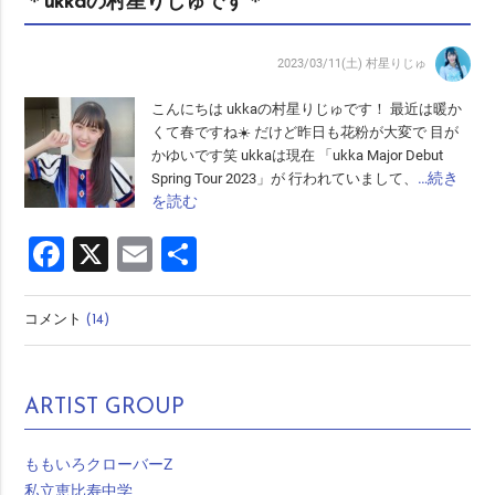
＊ukkaの村星りじゅです＊
2023/03/11(土)
村星りじゅ
こんにちは ukkaの村星りじゅです！ 最近は暖か
くて春ですね☀️ だけど昨日も花粉が大変で 目が
かゆいです笑 ukkaは現在 「ukka Major Debut
…続き
Spring Tour 2023」が 行われていまして、
を読む
Facebook
X
Email
共
有
コメント
(14)
ARTIST GROUP
ももいろクローバーZ
私立恵比寿中学