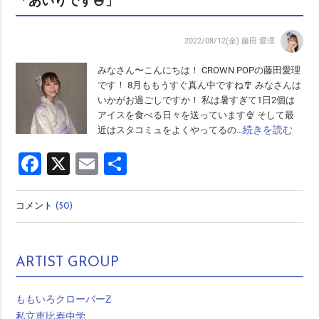
「あいりです🍧」
2022/08/12(金)
藤田 愛理
みなさん〜こんにちは！ CROWN POPの藤田愛理
です！ 8月ももうすぐ真ん中ですね🎐 みなさんは
いかがお過ごしですか！ 私は暑すぎて1日2個は
アイスを食べる日々を送っています🍨 そして最
…続きを読む
近はスタコミュをよくやってるの
Facebook
X
Email
共
有
コメント
(50)
ARTIST GROUP
ももいろクローバーZ
私立恵比寿中学