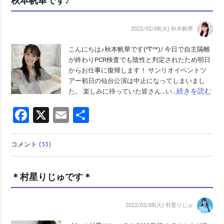
秋本帆華です♪
2022/02/08(火)
秋本帆華
こんにちは♪秋本帆華です(^∇^*)/ 今日で自主隔離
が終わりPCR検査でも陰性と判定されたため明日
からお仕事に復帰します！ サンリオイベントツ
アー初日の仙台公演は中止になってしまいまし
…続きを読む
た。 楽しみに待っていた皆さん…い
Facebook
X
Email
共
有
コメント
(33)
＊村星りじゅです＊
2022/02/08(火)
村星りじゅ