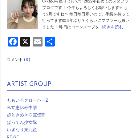
ukkaの村星りじゅです 2022年初めてのスタプラ
ブログです！ 今年もよろしくお願いします✨ も
う2月ですね〜 毎日毎日寒いので、手袋を持って
行ってます🧤 5年ぶり？くらいにマフラーも買い
…続きを読む
ました！ 昨日はコーンスープを
Facebook
X
Email
共
有
コメント
(17)
ARTIST GROUP
ももいろクローバーZ
私立恵比寿中学
超ときめき♡宣伝部
ばってん少女隊
いぎなり東北産
RE-GE