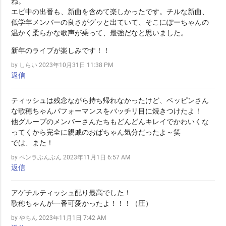
ね。
エビ中の出番も、新曲を含めて楽しかったです。チルな新曲、
低学年メンバーの良さがグッと出ていて、そこにぽーちゃんの
温かく柔らかな歌声が乗って、最強だなと思いました。
新年のライブが楽しみです！！
by しらい
2023年10月31日 11:38 PM
返信
ティッシュは残念ながら持ち帰れなかったけど、ベッピンさん
な歌穂ちゃんパフォーマンスをバッチリ目に焼きつけたよ！
他グループのメンバーさんたちもどんどんキレイでかわいくな
ってくから完全に親戚のおばちゃん気分だったよ～笑
では、また！
by ペンラぶんぶん
2023年11月1日 6:57 AM
返信
アゲチルティッシュ配り最高でした！
歌穂ちゃんが一番可愛かったよ！！！（圧）
by やちん
2023年11月1日 7:42 AM