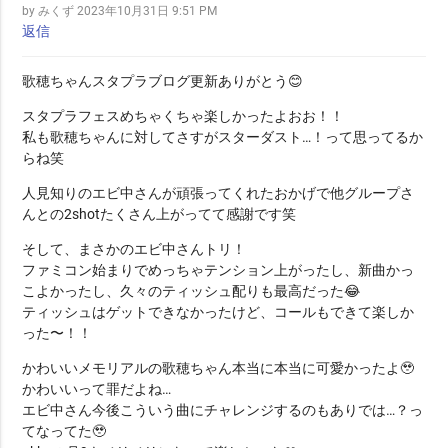
by みくず
2023年10月31日 9:51 PM
返信
歌穂ちゃんスタプラブログ更新ありがとう😊
スタプラフェスめちゃくちゃ楽しかったよおお！！
私も歌穂ちゃんに対してさすがスターダスト…！って思ってるか
らね笑
人見知りのエビ中さんが頑張ってくれたおかげで他グループさ
んとの2shotたくさん上がってて感謝です笑
そして、まさかのエビ中さんトリ！
ファミコン始まりでめっちゃテンション上がったし、新曲かっ
こよかったし、久々のティッシュ配りも最高だった😂
ティッシュはゲットできなかったけど、コールもできて楽しか
った〜！！
かわいいメモリアルの歌穂ちゃん本当に本当に可愛かったよ🥹
かわいいって罪だよね…
エビ中さん今後こういう曲にチャレンジするのもありでは…？っ
てなってた🥹