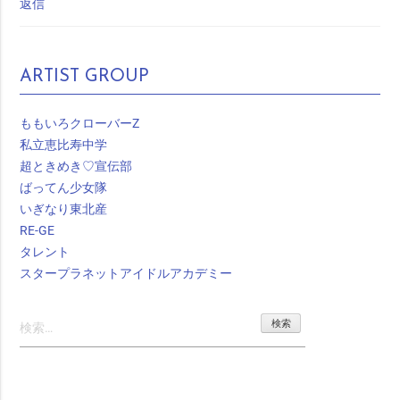
返信
ARTIST GROUP
ももいろクローバーZ
私立恵比寿中学
超ときめき♡宣伝部
ばってん少女隊
いぎなり東北産
RE-GE
タレント
スタープラネットアイドルアカデミー
検
索: