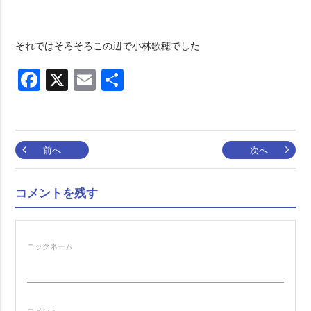
それではそろそろこの辺で小林歌穂でした
Facebook
X
Email
共
有
投
前へ
次へ
稿
コメントを残す
ナ
ニックネーム
ビ
ゲ