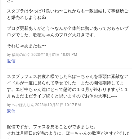
き。
スタプラはやっぱり良いね〜これからも一致団結して事務所ご
と爆売れしようね👍
ブログ更新ありがとう〜なんか全体的に勢いあっておもろいブ
ログでした。歌穂ちゃんのブログ大好きです。
それじゃあまたね〜
by 福岡のめぐ
2023年10月31日 10:09 PM
返信
スタプラフェスお疲れ様でした🥟ぽーちゃんを筆頭に素敵なア
イドルが一度に見られて幸せでした またの開催期待してま
す。エビ中ちゃん達にとって怒涛の１０月が終わりますが１１
月もまだまだライブ続くと思いますのでお体お大事に~~
by へいぽんじん
2023年10月31日 10:17 PM
返信
配信ですが、フェスを見ることができました。
それは月曜日の9時のように、ぽーちゃんの歌声がさすがでした