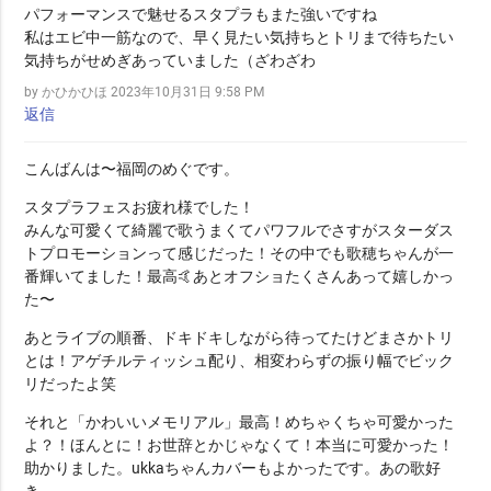
パフォーマンスで魅せるスタプラもまた強いですね
私はエビ中一筋なので、早く見たい気持ちとトリまで待ちたい
気持ちがせめぎあっていました（ざわざわ
by かひかひほ
2023年10月31日 9:58 PM
返信
こんばんは〜福岡のめぐです。
スタプラフェスお疲れ様でした！
みんな可愛くて綺麗で歌うまくてパワフルでさすがスターダス
トプロモーションって感じだった！その中でも歌穂ちゃんが一
番輝いてました！最高🤙あとオフショたくさんあって嬉しかっ
た〜
あとライブの順番、ドキドキしながら待ってたけどまさかトリ
とは！アゲチルティッシュ配り、相変わらずの振り幅でビック
リだったよ笑
それと「かわいいメモリアル」最高！めちゃくちゃ可愛かった
よ？！ほんとに！お世辞とかじゃなくて！本当に可愛かった！
助かりました。ukkaちゃんカバーもよかったです。あの歌好