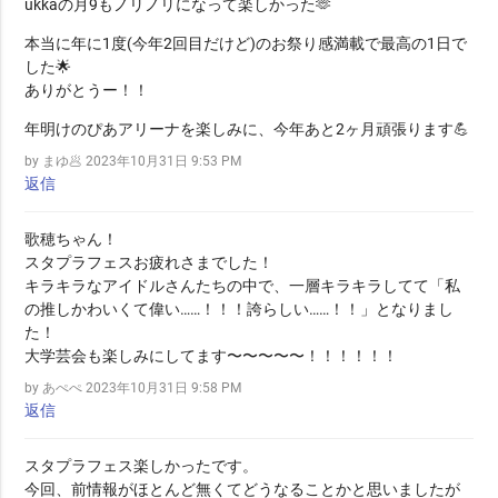
ukkaの月9もノリノリになって楽しかった🫶
本当に年に1度(今年2回目だけど)のお祭り感満載で最高の1日で
した🌟
ありがとうー！！
年明けのぴあアリーナを楽しみに、今年あと2ヶ月頑張ります💪
by まゆ🥟
2023年10月31日 9:53 PM
返信
歌穂ちゃん！
スタプラフェスお疲れさまでした！
キラキラなアイドルさんたちの中で、一層キラキラしてて「私
の推しかわいくて偉い……！！！誇らしい……！！」となりまし
た！
大学芸会も楽しみにしてます〜〜〜〜〜！！！！！！
by あぺぺ
2023年10月31日 9:58 PM
返信
スタプラフェス楽しかったです。
今回、前情報がほとんど無くてどうなることかと思いましたが