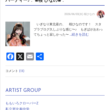
パーティー♪˟.˚ ❀桜 ひなの❀˟.˚
2026/06/03(水)
桜ひなの
いぎなり東北産の、 桜ひなのです！ スタ
プラブログ久しぶりな感じ〜♪ もぎぱがおわっ
…続きを読む
てちょっと寂しかった〜
Facebook
X
Email
共
有
コメント
(13)
ARTIST GROUP
ももいろクローバーZ
私立恵比寿中学