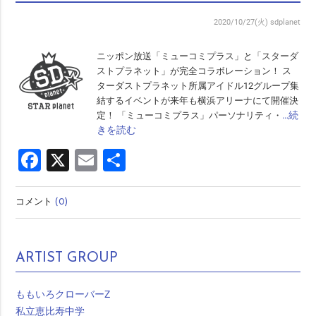
2020/10/27(火)
sdplanet
ニッポン放送「ミューコミプラス」と「スターダ
ストプラネット」が完全コラボレーション！ ス
ターダストプラネット所属アイドル12グループ集
結するイベントが来年も横浜アリーナにて開催決
…続
定！ 「ミューコミプラス」パーソナリティ・
きを読む
Facebook
X
Email
共
有
コメント
(0)
ARTIST GROUP
ももいろクローバーZ
私立恵比寿中学