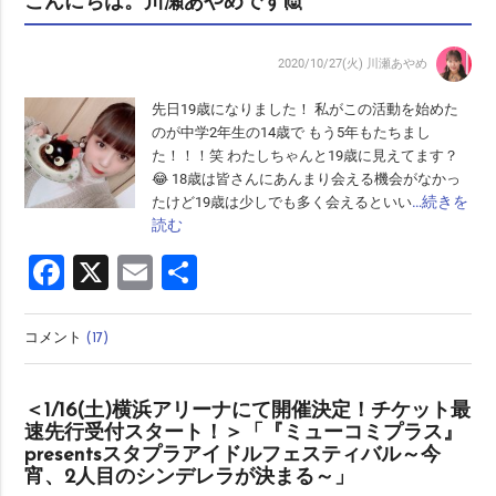
こんにちは。川瀬あやめです🙋
2020/10/27(火)
川瀬あやめ
先日19歳になりました！ 私がこの活動を始めた
のが中学2年生の14歳で もう5年もたちまし
た！！！笑 わたしちゃんと19歳に見えてます？
😂 18歳は皆さんにあんまり会える機会がなかっ
…続きを
たけど19歳は少しでも多く会えるといい
読む
Facebook
X
Email
共
有
コメント
(17)
＜1/16(土)横浜アリーナにて開催決定！チケット最
速先行受付スタート！＞「『ミューコミプラス』
presentsスタプラアイドルフェスティバル～今
宵、2人目のシンデレラが決まる～」