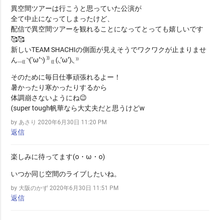
異空間ツアーは行こうと思っていた公演が
全て中止になってしまったけど、
配信で異空間ツアーを観れることになってとっても嬉しいです
🥰🥰
新しいTEAM SHACHIの側面が見えそうでワクワクが止まりませ
ん…₍₍ ◝(‘ω’◝) ⁾⁾ ₍₍ (◟’ω’)◟ ⁾⁾
そのために毎日仕事頑張れるよー！
暑かったり寒かったりするから
体調崩さないようにね😉
(super tough帆華なら大丈夫だと思うけどw
by あさり
2020年6月30日 11:20 PM
返信
楽しみに待ってます(o・ω・o)
いつか同じ空間のライブしたいね。
by 大阪のかず
2020年6月30日 11:51 PM
返信