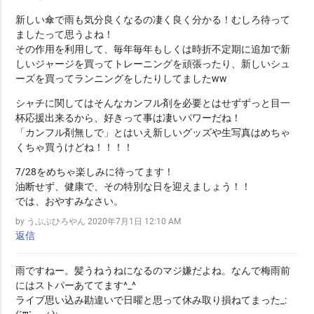
新しい傘で雨も気分良くなるの凄く良く分かる！むしろ待って
ましたって思うよね！
その作用を利用して、毎年毎年もしくは時折不定期に追加で新
しいジャージを買ってトレーニングを頑張ったり、新しいシュ
ーズを買ってランニングをしたりしてましたww
シャチに関してはそんなカンフル剤を必要とはせずずっと目一
杯応援出来るから、好きって事は凄いパワーだね！
「カンフル剤無しで」とはいえ新しいグッズや生写真はめちゃ
くちゃ買うけどね！！！！
7/28をめちゃ楽しみに待ってます！
油断せず、健康で、その特別な日を迎えましょう！！
では、おやすみなさい。
by うぷぷひろやん
2020年7月1日 12:10 AM
返信
雨ですねー。髪うねうねになるのマジ嫌だよね。なんで梅雨前
にはストパーあててます^_^
ライブ思い込み勘違いで日曜と思って休み取り損ねてまった_: