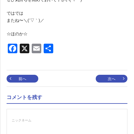
ではでは
またね〜＼(´▽｀)／
☆ほのか☆
Facebook
X
Email
共
有
投
前へ
次へ
稿
コメントを残す
ナ
ニックネーム
ビ