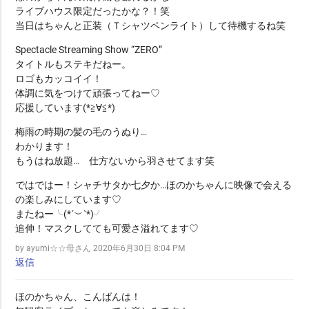
ライブハウス限定だったかな？！笑
当日はちゃんと正装（Ｔシャツペンライト）して待機するね笑
Spectacle Streaming Show “ZERO”
タイトルもステキだねー。
ロゴもカッコイイ！
体調に気をつけて頑張ってねー♡
応援しています(*≧∀≦*)
梅雨の時期の髪の毛のうぬり…
わかります！
もうはね放題… 仕方ないから羽させてます笑
ではではー！シャチサタか七夕か…ほのかちゃんに映像で会える
の楽しみにしています♡
またねー╰(*´︶`*)╯
追伸！マスクしてても可愛さ溢れてます♡
by ayumi☆☆母さん
2020年6月30日 8:04 PM
返信
ほのかちゃん、こんばんは！