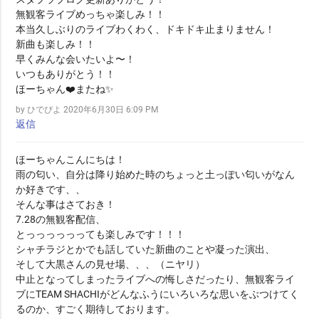
無観客ライブめっちゃ楽しみ！！
本当久しぶりのライブわくわく、ドキドキ止まりません！
新曲も楽しみ！！
早くみんな会いたいよ〜！
いつもありがとう！！
ほーちゃん❤️またね✨
by ひでぴよ
2020年6月30日 6:09 PM
返信
ほーちゃんこんにちは！
雨の匂い、自分は降り始めた時のちょっと土っぽい匂いがなん
か好きです、、
そんな事はさておき！
7.28の無観客配信、
とっっっっっっても楽しみです！！！
シャチラジとかでも話していた新曲のことや凝った演出、
そして大黒さんの見せ場、、、（ニヤリ）
中止となってしまったライブへの悔しさだったり、無観客ライ
ブにTEAM SHACHIがどんなふうにいろいろな思いをぶつけてく
るのか、すごく期待しております。