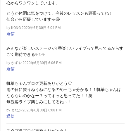
心からワクワクしています。
どうか体調に気をつけて、今後のレッスンも頑張ってね！
仙台から応援しています📣😆
by KONG
2020年6月30日 6:04 PM
返信
みんなが楽しいステージが1番楽しいライブって思ってるからす
ごく期待できる✨✨✨
by かずや
2020年6月30日 6:06 PM
返信
帆華ちゃんブログ更新ありがとう♡
雨の日に髪うねうねになるのめっちゃ分かる！！帆華ちゃんは
ならないのかなー？ってずっと思ってた！！笑
無観客ライブ楽しみにしてるね～！
by まなか
2020年6月30日 6:08 PM
返信
スタプラブログ更新ありがとう！