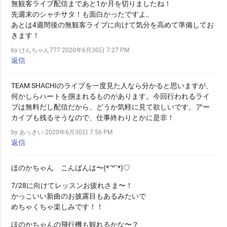
無観客ライブ配信まであと1か月を切りましたね！
先週末のシャチサタ！も面白かったですよ。
あとは4週間後の無観客ライブに向けて気分を高めて準備してお
きます！
by けんちゃん777
2020年6月30日 7:27 PM
返信
TEAM SHACHIのライブを一度見た人なら分かると思いますが、
何かしらハートを掴まれるものがあります。今回行われるライ
ブは無料だし配信だから、どうか気軽に見て欲しいです。アー
カイブも残るそうなので、仕事終わりとかに是非！
by あっきい
2020年6月30日 7:56 PM
返信
ほのかちゃん こんばんは〜(*´꒳`*)♡
7/28に向けてレッスンお疲れさま〜！
かっこいい新曲のお披露目もあるみたいで
めちゃくちゃ楽しみです！！
ほのかちゃんの飛行機も観れるかな〜？