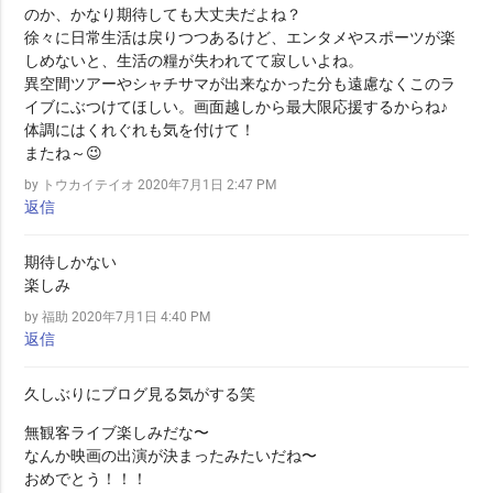
のか、かなり期待しても大丈夫だよね？
徐々に日常生活は戻りつつあるけど、エンタメやスポーツが楽
しめないと、生活の糧が失われてて寂しいよね。
異空間ツアーやシャチサマが出来なかった分も遠慮なくこのラ
イブにぶつけてほしい。画面越しから最大限応援するからね♪
体調にはくれぐれも気を付けて！
またね～😉
by トウカイテイオ
2020年7月1日 2:47 PM
返信
期待しかない
楽しみ
by 福助
2020年7月1日 4:40 PM
返信
久しぶりにブログ見る気がする笑
無観客ライブ楽しみだな〜
なんか映画の出演が決まったみたいだね〜
おめでとう！！！