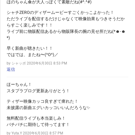
ほのちゃん傘が大人っぽくて素敵だね(#^.^#)
シャチZEROのディザームービーすごくかっこよかった！
ただライブを配信するだけじゃなくて映像効果もつきそうだか
らすごく楽しみです！！
ライブ前に物販配信あるから物販隊長の腕の見せ所だね(*☻-☻
*)
早く新曲が聴きたい！！
ではでは、またね〜(^O^)／
by シャッポ
2020年6月30日 8:53 PM
返信
ほーちゃん！
スタプラブログ更新ありがとう！
ティザー映像カッコ良すぎて痺れた！
未披露の新曲エグいカッコいいんだろうな✨
無料配信ライブも本当楽しみ！
バチバチに期待して待ってます！
by Yuta.Y
2020年6月30日 8:57 PM