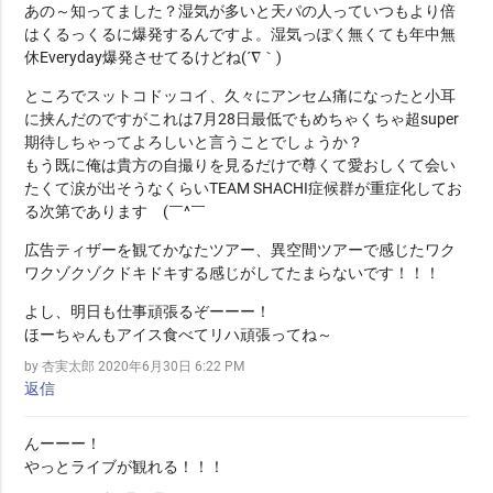
あの～知ってました？湿気が多いと天パの人っていつもより倍
はくるっくるに爆発するんですよ。湿気っぽく無くても年中無
休Everyday爆発させてるけどね(´∇｀)
ところでスットコドッコイ、久々にアンセム痛になったと小耳
に挟んだのですがこれは7月28日最低でもめちゃくちゃ超super
期待しちゃってよろしいと言うことでしょうか？
もう既に俺は貴方の自撮りを見るだけで尊くて愛おしくて会い
たくて涙が出そうなくらいTEAM SHACHI症候群が重症化してお
る次第であります (￣^￣ゞ
広告ティザーを観てかなたツアー、異空間ツアーで感じたワク
ワクゾクゾクドキドキする感じがしてたまらないです！！！
よし、明日も仕事頑張るぞーーー！
ほーちゃんもアイス食べてリハ頑張ってね～
by 杏実太郎
2020年6月30日 6:22 PM
返信
んーーー！
やっとライブが観れる！！！