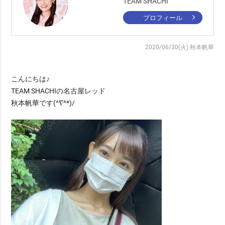
TEAM SHACHI
プロフィール
2020/06/30(火)
秋本帆華
こんにちは♪
TEAM SHACHIの名古屋レッド
秋本帆華です(^∇^*)/