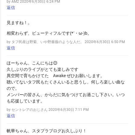
by AM2
2020年6月30日 6:24 PM
返信
見ますね！。
相変わらず、ビューティフルです(*´・ω-)b。
by タフ民産は野菊、いや野薔薇のような人だ。
2020年6月30日 6:50 PM
返信
ほーちゃん、こんにちは😊
久しぶりのライブがとても楽しみです
異空間で育ちかけてた Awake ぜひお願いします。
聴いてないタフ民もたくさんいると思うし、何しろ楽しい曲な
ので。
メンバーの皆さん、からだに気をつけてお過ごし下さい。いつ
も応援しています。
by セントレアのおじさん
2020年6月30日 7:11 PM
返信
帆華ちゃん、スタプラブログお久しぶり！