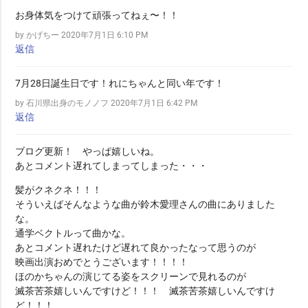
お身体気をつけて頑張ってねぇ〜！！
by かげちー
2020年7月1日 6:10 PM
返信
7月28日誕生日です！れにちゃんと同い年です！
by 石川県出身のモノノフ
2020年7月1日 6:42 PM
返信
ブログ更新！ やっぱ嬉しいね。
あとコメント遅れてしまってしまった・・・
髪がクネクネ！！！
そういえばそんなような曲が鈴木愛理さんの曲にありました
な。
通学ベクトルって曲かな。
あとコメント遅れたけど遅れて良かったなって思うのが
映画出演おめでとうございます！！！！
ほのかちゃんの演じてる姿をスクリーンで見れるのが
滅茶苦茶嬉しいんですけど！！！ 滅茶苦茶嬉しいんですけ
ど！！！