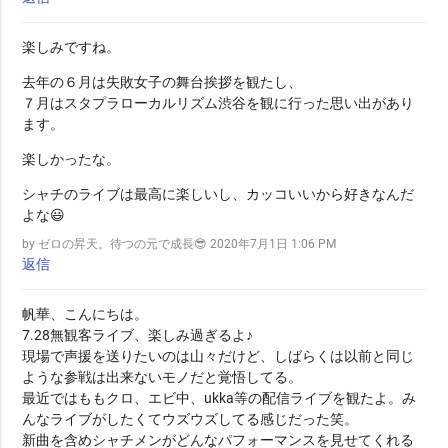
楽しみですね。
去年の６月は失敗女子の舞台挨拶を観たし、
７月はスタプラローカルリズム渋谷を観に行った思い出があり
ます。
楽しかったな。
シャチのライブは最高に楽しいし、カッコいいから好きなんだ
よな😃
by ゼロの昇天。待つの元で成長😎
2020年7月1日 1:06 PM
返信
帆華、こんにちは。
7.28無観客ライブ、楽しみ過ぎるよ♪
現場で声援を送りたいのは山々だけど、しばらくは以前と同じ
ような参戦は出来ないモノだと覚悟してる。
最近ではももクロ、エビ中、ukka等の配信ライブを観たよ。み
んなライブがしたくてウズウズしてる感じだった笑。
新曲を含めシャチメンがどんなパフォーマンスを見せてくれる