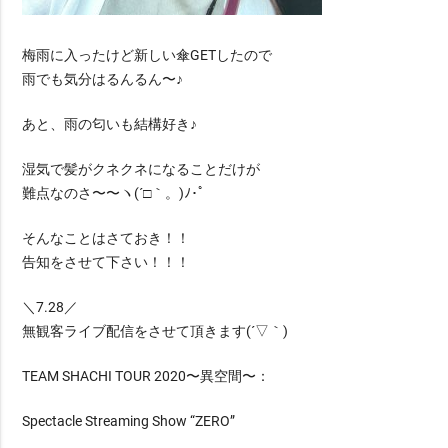
梅雨に入ったけど新しい傘GETしたので
雨でも気分はるんるん〜♪
あと、雨の匂いも結構好き♪
湿気で髪がクネクネになることだけが
難点なのさ〜〜ヽ(´□｀。)ﾉ･ﾟ
そんなことはさておき！！
告知をさせて下さい！！！
＼7.28／
無観客ライブ配信をさせて頂きます(´▽｀)
TEAM SHACHI TOUR 2020〜異空間〜：
Spectacle Streaming Show “ZERO”