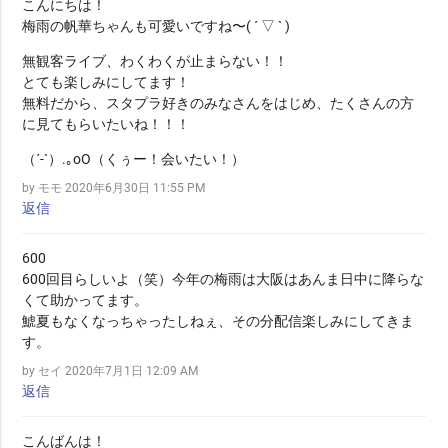
こんにちは！
梅雨の帆華ちゃんも可愛いですね〜( ´ ▽ ` )
無観客ライブ、わくわくが止まらない！！
とても楽しみにしてます！
無料だから、スタプラ好きのみなさんをはじめ、たくさんの方
に見てもらいたいね！！！
（´-`）.｡oO（くぅー！会いたい！）
by モモ
2020年6月30日 11:55 PM
返信
600
600回目らしいよ（笑）今年の梅雨は大阪はあんま日中に降らな
くて助かってます。
鯱夏もなくなっちゃったしねぇ、その分配信楽しみにしてきま
す。
by セイ
2020年7月1日 12:09 AM
返信
こんばんは！