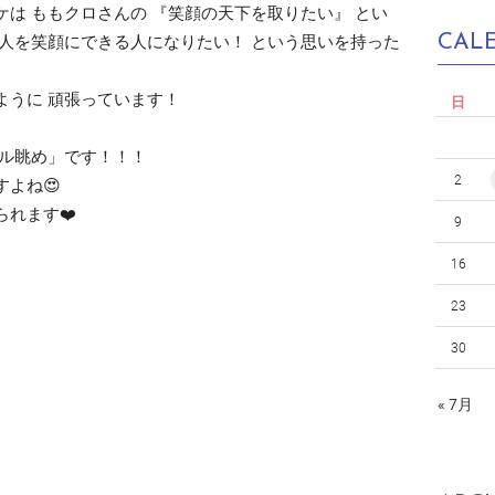
は ももクロさんの 『笑顔の天下を取りたい』 とい
CAL
人を笑顔にできる人になりたい！ という思いを持った
ように 頑張っています！
日
プル眺め」です！！！
2
よね😍
れます❤️
9
16
23
30
« 7月