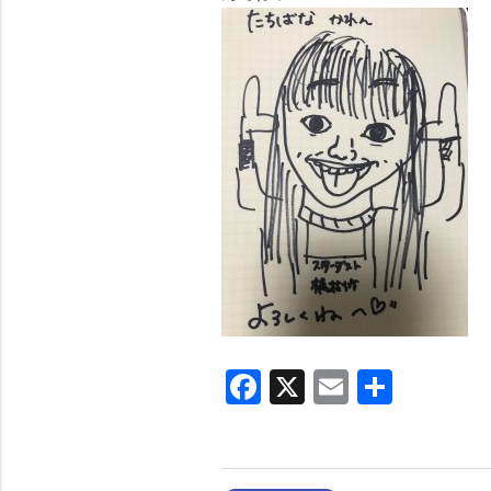
Facebook
X
Email
共
有