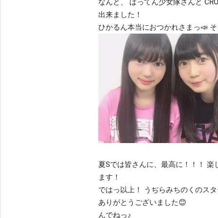
なんと、 ばってん少女隊さんと CRO
出来ました！
ひかるん本当におつかれさまっ📣 そ
夏Sでは皆さんに、最高に！！！ 
ます！
ではっ以上！ うぢらみちのくのスタ
ありがとうございました😊
んでねっ♪