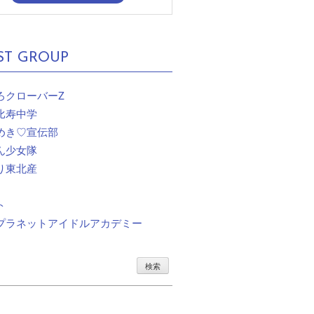
ST GROUP
ろクローバーZ
比寿中学
めき♡宣伝部
ん少女隊
り東北産
ト
プラネットアイドルアカデミー