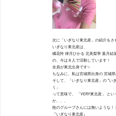
次に「いぎなり東北産」の紹介をさ
いぎなり東北産は、
橘花怜 律月ひかる 北美梨寧 葉月結
の、今は８人で活動しています！
全員が東北出身です✨
ちなみに、私は宮城県出身の 宮城県産
そして、「いぎなり東北産」の “い
く」
って意味で、 「VERY東北産」 
か、、、
他のグループさんには無いような！ 
『いぎなり東北産』