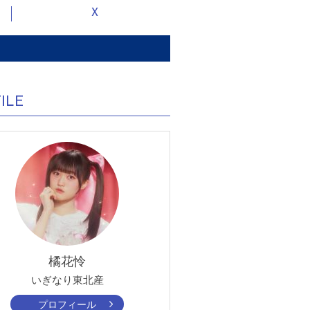
X
ILE
橘花怜
いぎなり東北産
プロフィール