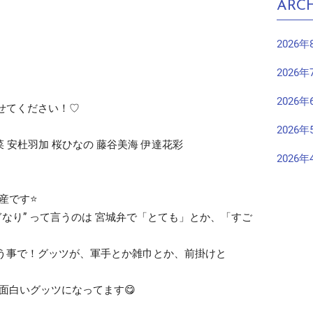
ARCH
2026年
2026年
2026年
せてください！♡
2026年
菜 安杜羽加 桜ひなの 藤谷美海 伊達花彩
2026年
です⭐️
ぎなり” って言うのは 宮城弁で「とても」とか、「すご
という事で！グッツが、軍手とか雑巾とか、前掛けと
面白いグッツになってます😋