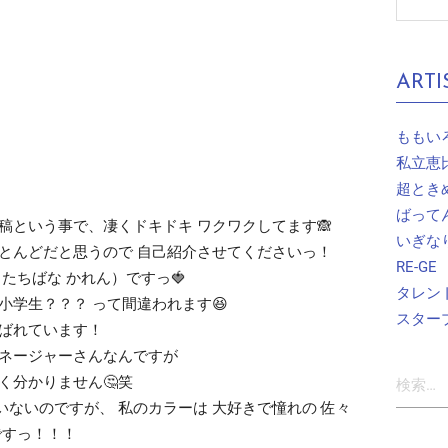
ARTI
ももい
私立恵
超とき
ばって
稿という事で、凄くドキドキ ワクワクしてます🙈
いぎな
とんどだと思うので 自己紹介させてくださいっ！
RE-GE
たちばな かれん）ですっ🍓
タレン
小学生？？？ って間違われます😆
スター
呼ばれています！
マネージャーさんなんですが
検
く分かりません🤔笑
索:
ないのですが、 私のカラーは 大好きで憧れの 佐々
ですっ！！！