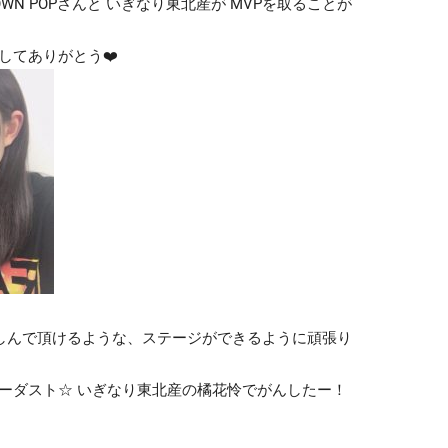
WN POPさんと いぎなり東北産が MVPを取ることが
してありがとう❤️
楽しんで頂けるような、ステージができるように頑張り
ーダスト☆ いぎなり東北産の橘花怜でがんしたー！