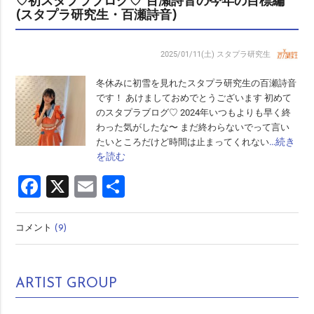
♡初スタプラブログ♡ 百瀬詩音の今年の目標編
(スタプラ研究生・百瀬詩音)
2025/01/11(土)
スタプラ研究生
冬休みに初雪を見れたスタプラ研究生の百瀬詩音
です！ あけましておめでとうございます 初めて
のスタプラブログ♡ 2024年いつもよりも早く終
わった気がしたな〜 まだ終わらないでって言い
…続き
たいところだけど時間は止まってくれない
を読む
Facebook
X
Email
共
有
コメント
(9)
ARTIST GROUP