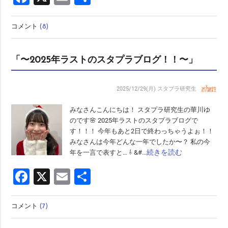
有
コメント
(8)
「〜2025年ラストのスタプラブログ！！〜」
2025/12/29(月)
スタプラ研究生
みなさんこんにちは！ スタプラ研究生の華川ゆ
のです🌸 2025年ラストのスタプラブログで
す！！！ 今年もあと2日で終わっちゃうよぉ！！
みなさんは今年どんな一年でしたか〜？ 私の今
…続きを読む
年を一言で表すと… ⇩ &#
Facebook
X
Email
共
有
コメント
(7)