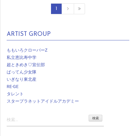
1
ARTIST GROUP
ももいろクローバーZ
私立恵比寿中学
超ときめき♡宣伝部
ばってん少女隊
いぎなり東北産
RE-GE
タレント
スタープラネットアイドルアカデミー
検
索: