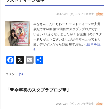
ラストティーン😽💖
2026/03/11(水)
スタプラ研究生
みなさんこんにちわー！ ラストティーンの安井
泉妃です🐶🎀 第12回目のスタプラブログです！
いぇい✌🏻 遅くなりましたが！ お誕生日のポスタ
ーありがとうございました😽 今年もとっても可
…続きを読
愛いデザインだった‎🪞🎀 毎年お祝い
む
Facebook
X
Email
共
有
コメント
(5)
「🧡今年初のスタプラブログ🧡｣
2026/02/11(水)
スタプラ研究生