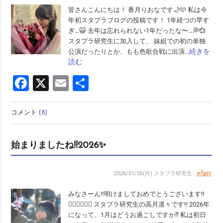
皆さんこんにちは！ 香月りおなです🌙🩷 私は今
年初スタプラブログの投稿です！ 1年経つの早す
ぎ…🙀 去年は忘れられない1年だったな〜…💭💞
スタプラ研究生に加入して、 妹組での初の単独
…続きを
公演だったりとか、もも色歌合戦に出演
読む
Facebook
X
Email
共
有
コメント
(8)
始まりましたね!!2026✨
2026/01/26(月)
スタプラ研究生
みなさーん‼︎明けましておめでとうございます‼︎
🙇🏻‍♀️🙇🏻‍♀️ スタプラ研究生の高月凛々です‼︎ 2026年
になって、1月はどうお過ごしですか⁇ 私は初日