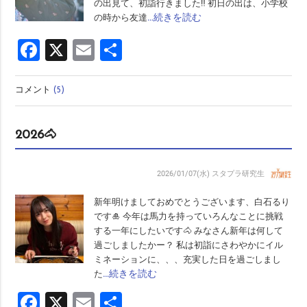
の出見て、初詣行きました‼️ 初日の出は、小学校
…続きを読む
の時から友達
Facebook
X
Email
共
有
コメント
(5)
2026🐴
2026/01/07(水)
スタプラ研究生
新年明けましておめでとうございます、白石るり
です🎍 今年は馬力を持っていろんなことに挑戦
する一年にしたいです🐴 みなさん新年は何して
過ごしましたかー？ 私は初詣にさわやかにイル
ミネーションに、、、充実した日を過ごしまし
…続きを読む
た
Facebook
X
Email
共