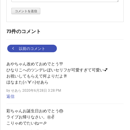
シ
ョ
ン
73件のコメント
Comment
以前のコメント
navigation
あやちゃん改めておめでとう🎊
ひなりこへのツンデレぽいセリフが可愛すぎて可愛い💕
お祝いしてもらえて何よりだよ🥂
ほなまた(∩´∀`∩)せあら
by せあら
2020年6月28日 3:28 PM
返信
彩ちゃんお誕生日おめでとう🎂
ライブお帰りなさい。㊗️✌️
こりゃめでたいねー🎉