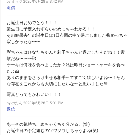
by ミッツ
2020年6月28日 3:42 PM
返信
お誕生日おめでとう！！！
誕生日に予定入れずらいのめっちゃわかる！！
その結果去年の誕生日は1日布団の中で過ごしました😅めっちゃ
寂しかったな〜〜
彩ちゃんはひなたちゃんと莉子ちゃんと過ごしたんだね！！素
敵だね〜〜〜🥰
ケーキは何味を食べましたか？私は昨日ショートケーキを食べ
たよ🍰
ありのままをさらけ出せる相手ってすごく嬉しいよね〜！そん
な存在をこれからも大切にしたいな〜と思いました💚
写真とってもかわいい！！！
by のたん
2020年6月28日 5:01 PM
返信
あーその気持ち、めちゃくちゃ分かる。(笑)
お誕生日の予定組むのソワソワしちゃうよね(笑)