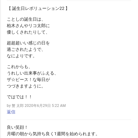
【 誕生日レボリューション22 】
ことしの誕生日は、
柏木さんやリコ太郎に
優しくされたりして、
超超超いい感じの日を
過ごされたようで、
なによりです。
これからも、
うれしい出来事がふえる、
ザ☆ピース！な毎日が
つづきますように。
ではでは！！
by 蟹 太郎
2020年6月29日 5:22 AM
返信
良い笑顔！
月曜の朝から気持ち良く1週間を始められます。