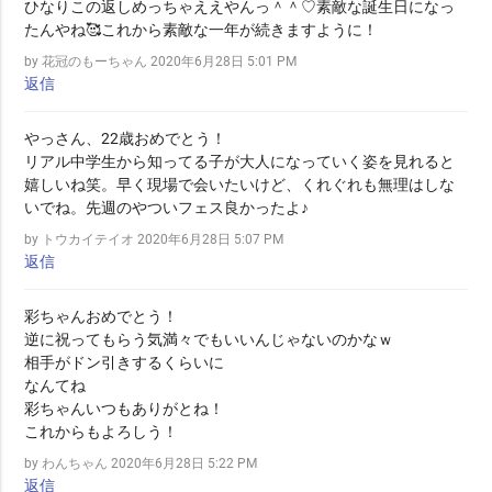
ひなりこの返しめっちゃええやんっ＾＾♡素敵な誕生日になっ
たんやね🥰これから素敵な一年が続きますように！
by 花冠のもーちゃん
2020年6月28日 5:01 PM
返信
やっさん、22歳おめでとう！
リアル中学生から知ってる子が大人になっていく姿を見れると
嬉しいね笑。早く現場で会いたいけど、くれぐれも無理はしな
いでね。先週のやついフェス良かったよ♪
by トウカイテイオ
2020年6月28日 5:07 PM
返信
彩ちゃんおめでとう！
逆に祝ってもらう気満々でもいいんじゃないのかなｗ
相手がドン引きするくらいに
なんてね
彩ちゃんいつもありがとね！
これからもよろしう！
by わんちゃん
2020年6月28日 5:22 PM
返信