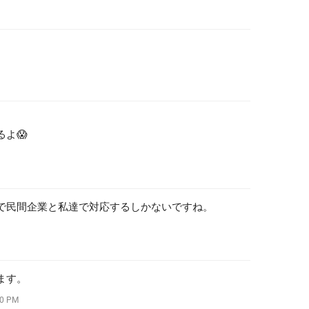
よ😱
で民間企業と私達で対応するしかないですね。
ます。
0 PM