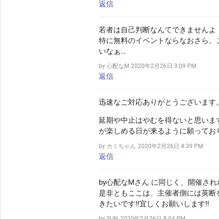
返信
若者は自己判断なんてできませんよ
特に無料のイベントならなおさら。
いなぁ…
by 心配なM
2020年2月26日 3:09 PM
返信
迅速なご対応ありがとうございます
延期や中止はやむを得ないと思いま
が楽しめる日が来るように願ってお
by カミちゃん
2020年2月26日 4:39 PM
返信
by心配なMさん に同じく、開催され
是非ともここは、主催者側には英断
きたいです‼️宜しくお願いします‼️
by SUN
2020年2月26日 8:04 PM