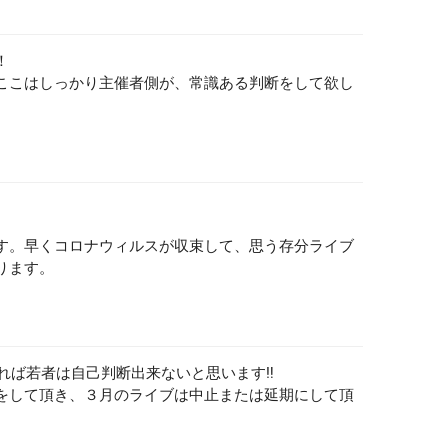
！
ここはしっかり主催者側が、常識ある判断をして欲し
。
す。早くコロナウィルスが収束して、思う存分ライブ
ります。
れば若者は自己判断出来ないと思います‼️
をして頂き、３月のライブは中止または延期にして頂