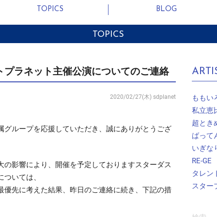
TOPICS
BLOG
TOPICS
ARTI
ダストプラネット主催公演についてのご連絡
ももい
2020/02/27(木)
sdplanet
私立恵
超とき
属グループを応援していただき、誠にありがとうござ
ばって
いぎな
RE-GE
大の影響により、開催を予定しておりますスターダス
タレン
については、
スター
最優先に考えた結果、昨日のご連絡に続き、下記の措
。
検