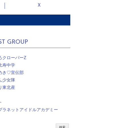
X
ST GROUP
ろクローバーZ
比寿中学
めき♡宣伝部
ん少女隊
り東北産
ト
プラネットアイドルアカデミー