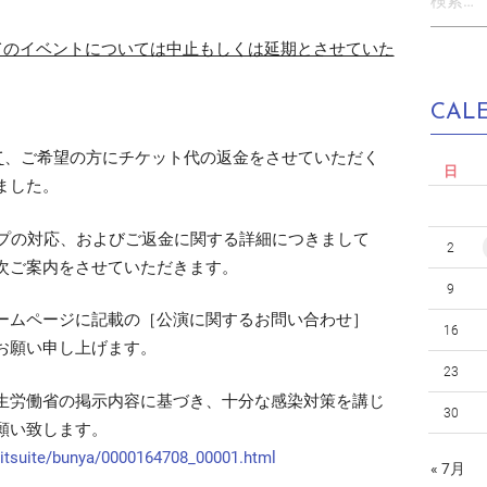
索:
べてのイベントについては中止もしくは延期とさせていた
CAL
て
、ご希望の方にチケット代の返金をさせていただく
日
ました。
ープの対応、およびご返金に関する詳細につきまして
2
次ご案内をさせていただきます。
9
ームページに記載の［公演に関するお問い合わせ］
16
お願い申し上げます。
23
生労働省の掲示内容に基づき、十分な感染対策を講じ
30
願い致します。
nitsuite/bunya/0000164708_00001.html
« 7月